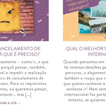
ANCELAMENTO DE
QUAL O MELHOR 
Á QUE É PRECISO?
INTERN
eamento – como ir, o que
Quando pensamos em vi
 -, porquê pensar, também,
há imensos detalhes pa
al e impedir a realização
percurso, o alojamen
ro de cancelamento de
também a roupa que vai
esmo. Para os imprevistos.
que queres conhecer e
mos, ou queremos pensar,
sonhaste ir! Nem sem
ontecer… mas […]
internacional faz par
entanto, se quiseres
UAR A LER →