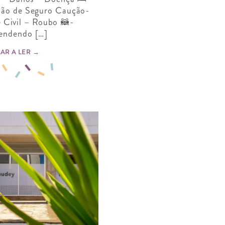
ação de Seguro Caução-
 Civil – Roubo 🦝-
endendo […]
AR A LER →