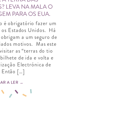
? LEVA NA MALA O
GEM PARA OS EUA.
o é obrigatório fazer um
a os Estados Unidos. Há
á obrigam a um seguro de
riados motivos. Mas este
isitar as “terras do tio
ilhete de ida e volta e
rização Electrónica de
 Então […]
AR A LER →