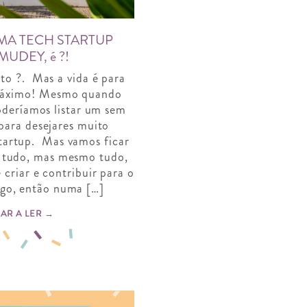
MA TECH STARTUP
UDEY, é ?!
to ?. Mas a vida é para
 máximo! Mesmo quando
Poderíamos listar um sem
para desejares muito
tartup. Mas vamos ficar
á tudo, mas mesmo tudo,
 criar e contribuir para o
lgo, então numa […]
AR A LER →