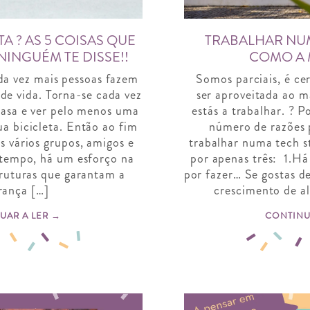
A ? AS 5 COISAS QUE
TRABALHAR NU
NINGUÉM TE DISSE!!
COMO A M
da vez mais pessoas fazem
Somos parciais, é cer
e vida. Torna-se cada vez
ser aproveitada ao
asa e ver pelo menos uma
estás a trabalhar. ? 
a bicicleta. Então ao fim
número de razões 
s vários grupos, amigos e
trabalhar numa tech s
tempo, há um esforço na
por apenas três: 1.H
truturas que garantam a
por fazer… Se gostas de
rança […]
crescimento de a
UAR A LER →
CONTINU