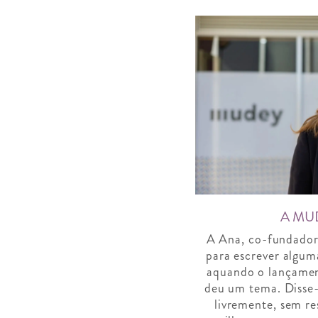
A MU
A Ana, co-fundado
para escrever algum
aquando o lançam
deu um tema. Disse-
livremente, sem re