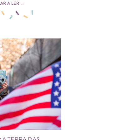
AR A LER →
R A TERRA DAS