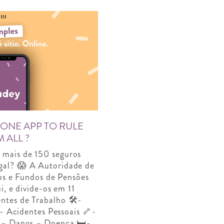
 ONE APP TO RULE
 ALL ?
 mais de 150 seguros
gal? 😱 A Autoridade de
os e Fundos de Pensões
i, e divide-os em 11
ntes de Trabalho 🛠️-
– Acidentes Pessoais 🦴-
s – Danos – Doença 🛏️-