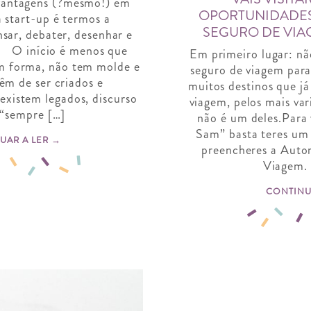
antagens (?mesmo!) em
OPORTUNIDADES
 start-up é termos a
SEGURO DE VIA
sar, debater, desenhar e
. O início é menos que
Em primeiro lugar: ​nã
m forma, não tem molde e
seguro de viagem par
êm de ser criados e
muitos destinos que j
xistem legados, discurso
viagem, pelos mais va
 “sempre […]
não é um deles.Para v
Sam” basta teres um b
UAR A LER →
preencheres a ​Auto
Viagem​.
CONTINU