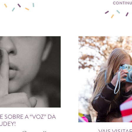
CONTINU
 SOBRE A “VOZ” DA
UDEY!
VAIS VISITA