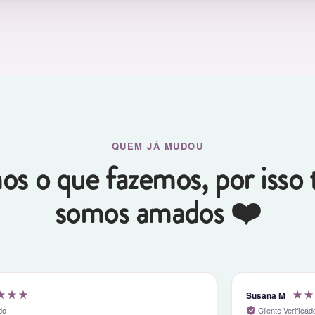
QUEM JÁ MUDOU
s o que fazemos, por iss
somos amados ❤️
Susana M
do
Cliente Verificad