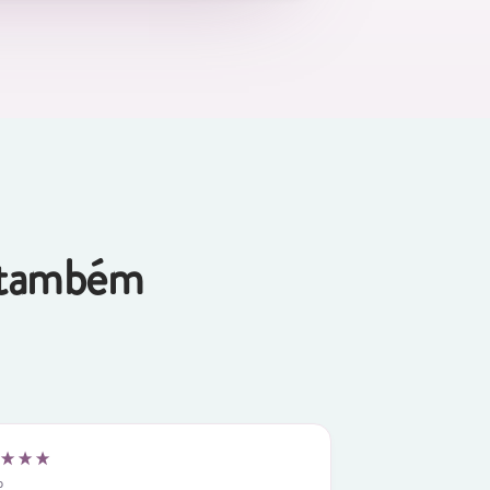
o também
Ana
o
Cliente Verificado