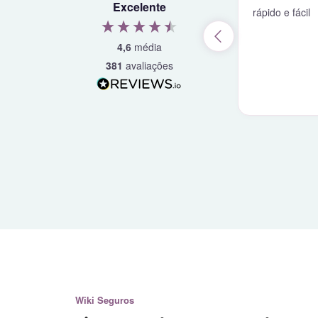
Excelente
ples e rápido
rápido e fácil
4,6
média
381
avaliações
2 dias atrás
Wiki Seguros