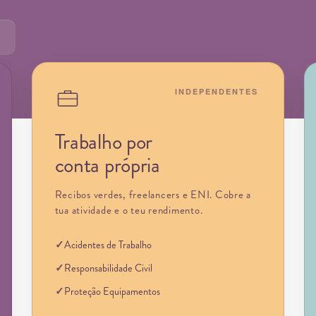
INDEPENDENTES
Trabalho por
conta própria
Recibos verdes, freelancers e ENI. Cobre a
tua atividade e o teu rendimento.
Acidentes de Trabalho
Responsabilidade Civil
Proteção Equipamentos