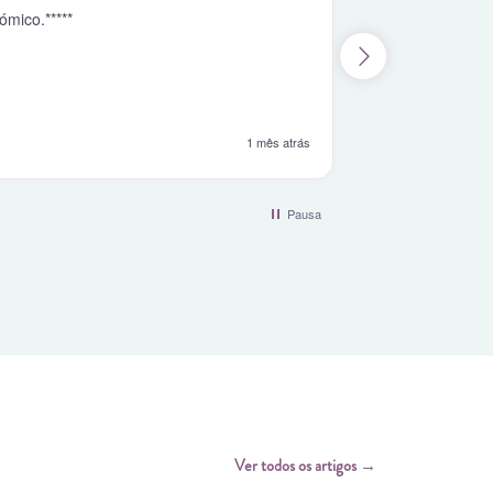
ómico.*****
Fácil de usar e 
1 mês atrás
Pausa
Ver todos os artigos →