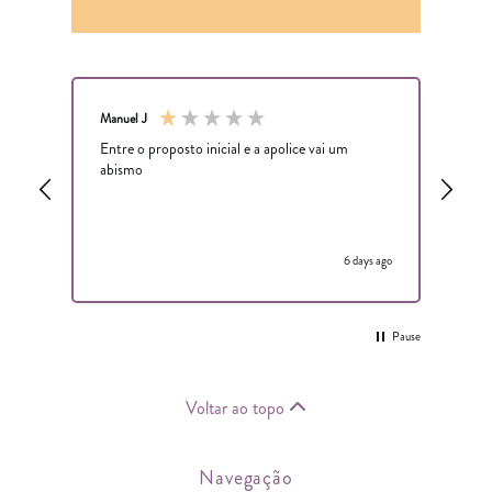
Manuel J
Ano
Entre o proposto inicial e a apolice vai um
Mau
abismo
s ago
6 days ago
Pause
Voltar ao topo
Navegação