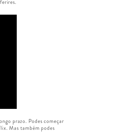
erires.
ongo prazo. Podes começar
flix. Mas também podes