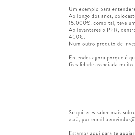
Um exemplo para entendere
Ao longo dos anos, colocas
15.000€, como tal, teve u
Ao levantares o PPR, dentro
400€.
Num outro produto de inves
Entendes agora porque é q
fiscalidade associada muito
Se quiseres saber mais sobr
ecrã, por email
bemvindos
Estamos aqui para te apoia