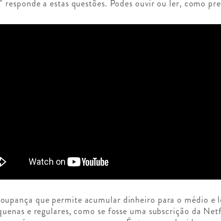
responde a estas questões. Podes ouvir ou ler, como pref
upança que permite acumular dinheiro para o médio e l
uenas e regulares, como se fosse uma subscrição da Net