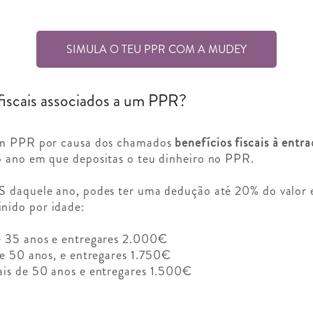
SIMULA O TEU PPR COM A MUDEY
fiscais associados a um PPR?
 um PPR por causa dos chamados
benefícios fiscais à entr
o ano em que depositas o teu dinheiro no PPR.
S daquele ano, podes ter uma dedução até 20% do valor e
nido por idade:
e 35 anos e entregares 2.000€
 e 50 anos, e entregares 1.750€
ais de 50 anos e entregares 1.500€