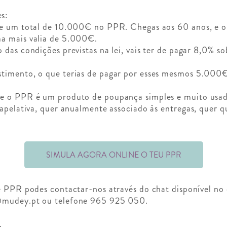
s:
te um total de 10.000€ no PPR. Chegas aos 60 anos, e 
ma mais valia de 5.000€.
 das condições previstas na lei, vais ter de pagar 8,0% s
timento, o que terias de pagar por esses mesmos 5.000
ue o PPR é um produto de poupança simples e muito usa
 apelativa, quer anualmente associado às entregas, quer q
SIMULA AGORA ONLINE O TEU PPR
e PPR podes contactar-nos através do chat disponível no c
@mudey.pt
ou telefone 965 925 050.
r.