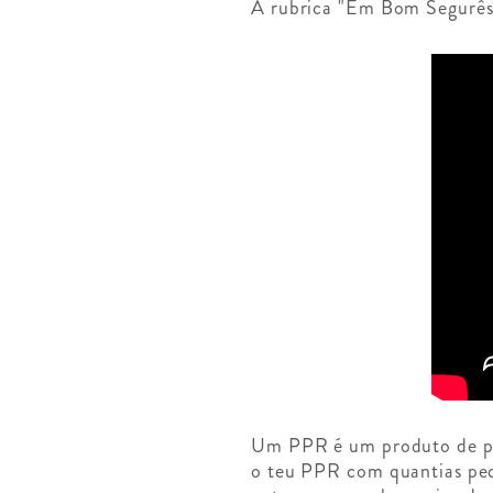
A rubrica "Em Bom Segurês" 
Um PPR é um produto de po
o teu PPR com quantias peq