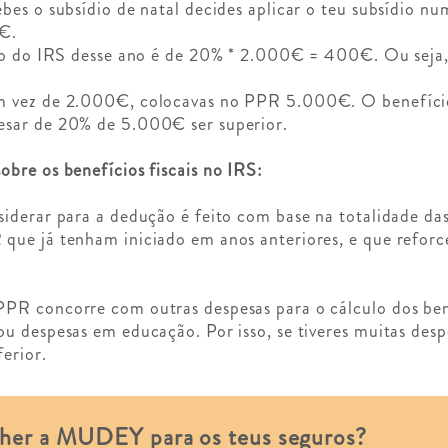
bes o subsídio de natal decides aplicar o teu subsídio 
€.
ulo do IRS desse ano é de 20% * 2.000€ = 400€. Ou seja
m vez de 2.000€, colocavas no PPR 5.000€. O benefíc
esar de 20% de 5.000€ ser superior.
obre os benefícios fiscais no IRS:
siderar para a dedução é feito com base na totalidade das
que já tenham iniciado em anos anteriores, e que reforc
 PPR concorre com outras despesas para o cálculo dos b
u despesas em educação. Por isso, se tiveres muitas despe
erior.
lher a MUDEY para os teus seguros?