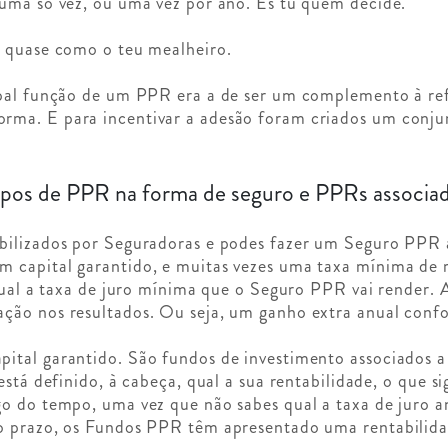
uma só vez, ou uma vez por ano. És tu quem decide.
é quase como o teu mealheiro.
ipal função de um PPR era a de ser um complemento à ref
ma. E para incentivar a adesão foram criados um conjunt
tipos de PPR na forma de seguro e PPRs associa
bilizados por Seguradoras e podes fazer um Seguro PPR 
 capital garantido, e muitas vezes uma taxa mínima de r
 qual a taxa de juro mínima que o Seguro PPR vai render
ção nos resultados. Ou seja, um ganho extra anual con
tal garantido. São fundos de investimento associados a 
está definido, à cabeça, qual a sua rentabilidade, o que si
o do tempo, uma vez que não sabes qual a taxa de juro an
o prazo, os Fundos PPR têm apresentado uma rentabilida