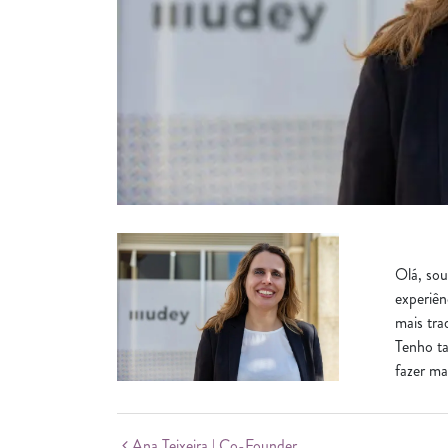
Olá, sou
experiên
mais tra
Tenho ta
fazer ma
Ana Teixeira | Co-Founder