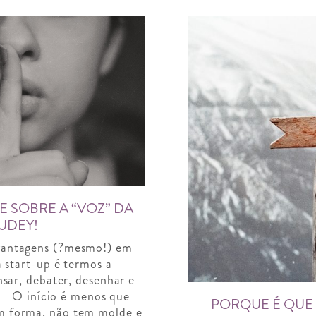
 SOBRE A “VOZ” DA
UDEY!
antagens (?mesmo!) em
 start-up é termos a
sar, debater, desenhar e
. O início é menos que
PORQUE É QUE 
m forma, não tem molde e