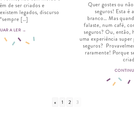
Quer gostes ou não
êm de ser criados e
seguros! Esta é 
xistem legados, discurso
branco… Mas quando
 “sempre […]
falaste, num café, co
UAR A LER →
seguros? Ou, então, h
uma experiência super p
seguros? Provavelmen
raramente! Porque s
cria
CONTINU
«
1
2
3