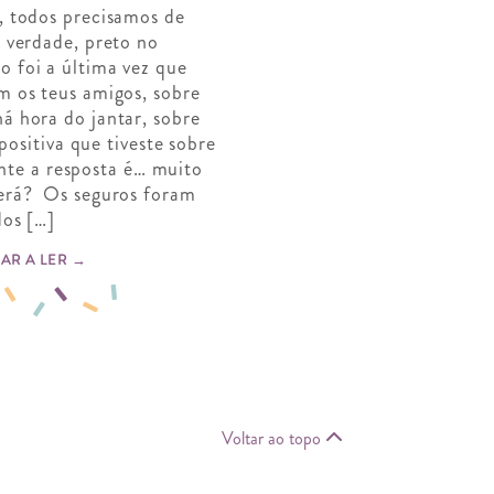
, todos precisamos de
a verdade, preto no
 foi a última vez que
m os teus amigos, sobre
á hora do jantar, sobre
ositiva que tiveste sobre
te a resposta é… muito
erá? Os seguros foram
dos […]
AR A LER →
Voltar ao topo