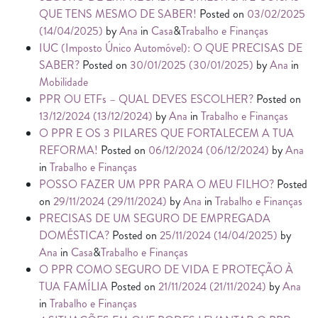
QUE TENS MESMO DE SABER!
Posted on
03/02/2025
(14/04/2025)
by
Ana
in
Casa
&
Trabalho e Finanças
IUC (Imposto Único Automóvel): O QUE PRECISAS DE
SABER?
Posted on
30/01/2025
(30/01/2025)
by
Ana
in
Mobilidade
PPR OU ETFs – QUAL DEVES ESCOLHER?
Posted on
13/12/2024
(13/12/2024)
by
Ana
in
Trabalho e Finanças
O PPR E OS 3 PILARES QUE FORTALECEM A TUA
REFORMA!
Posted on
06/12/2024
(06/12/2024)
by
Ana
in
Trabalho e Finanças
POSSO FAZER UM PPR PARA O MEU FILHO?
Posted
on
29/11/2024
(29/11/2024)
by
Ana
in
Trabalho e Finanças
PRECISAS DE UM SEGURO DE EMPREGADA
DOMÉSTICA?
Posted on
25/11/2024
(14/04/2025)
by
Ana
in
Casa
&
Trabalho e Finanças
O PPR COMO SEGURO DE VIDA E PROTEÇÃO À
TUA FAMÍLIA
Posted on
21/11/2024
(21/11/2024)
by
Ana
in
Trabalho e Finanças