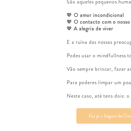
São aqueles pequenos human
💖
O amor incondicional
💖
O contacto com o nosso p
💖
A alegria de viver
E a ruína das nossas preoc
Podes usar o mindfullness t
Vão sempre brincar, fazer asn
Para poderes limpar um pou
Neste caso, até tens dois: 
Faz já o Seguro de Cri