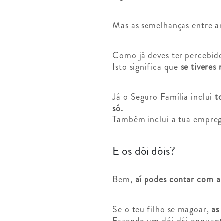
Mas as semelhanças entre a
Como já deves ter percebid
Isto significa que
se tiveres
Já o Seguro Família inclui
t
só.
Também inclui a tua empreg
E os dói dóis?
Bem,
aí podes contar com a
Se o teu filho se magoar,
as
Fazendo um dói dói enquant