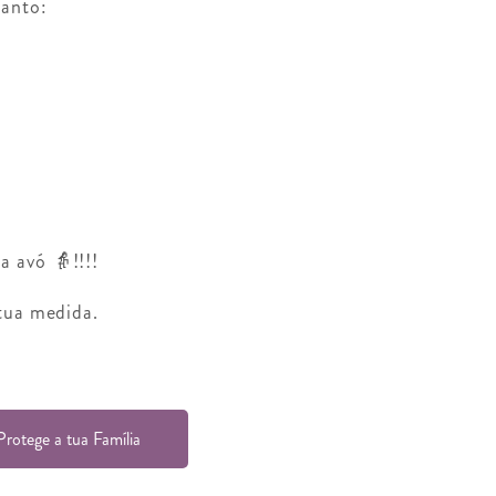
tanto:
a avó 👵!!!!
tua medida.
Protege a tua Família