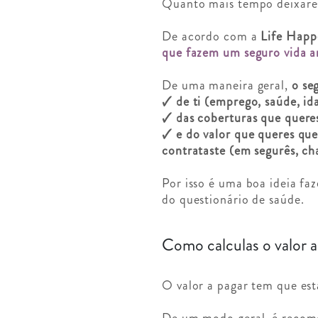
Quanto mais tempo deixares 
De acordo com a
Life Happ
que fazem um seguro vida a
De uma maneira geral,
o se
🗸 de ti (emprego, saúde, ida
🗸 das coberturas que quere
🗸 e do valor que queres que
contrataste (em segurês, c
Por isso é uma boa ideia fa
do questionário de saúde.
Como calculas o valor a
O valor a pagar tem que esta
De um modo geral, é reco