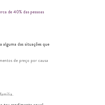
erca de 40% das pessoas
ça alguma das situações que
umentos de preço por causa
família.
ao teu rendimento anual,