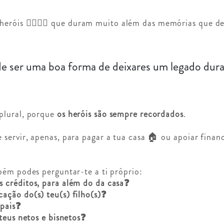
heróis 🦸‍♂️🦸‍♀️ que duram muito além das memórias que 
 ser uma boa forma de deixares um legado dura
plural, porque
os heróis são sempre recordados
.
servir, apenas, para pagar a tua casa 🏠 ou apoiar finan
bém podes perguntar-te a ti próprio:
s créditos, para além do da casa❓
ação do(s) teu(s) filho(s)❓
 pais❓
 teus netos e bisnetos❓