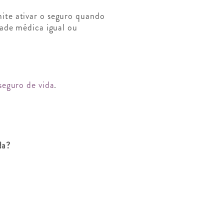
mite ativar o seguro quando
dade médica igual ou
seguro de vida
.
da?