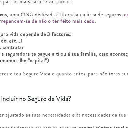
passar, mais caro se vai tornar!
ens
, uma ONG dedicada à literacia na área de seguros,
c
rrependem-se de não o ter feito mais cedo
.
guro vida depende de 3 factores:
de, etc...)
s contratar
 a seguradora te pague a ti ou à tua família, caso aconte
hamamos-lhe “capital”)
zeres o teu Seguro Vida o quanto antes, para não teres a
 incluir no Seguro de Vida?
r ajustado às tuas necessidades e às necessidades da tua 
mendado fazeres um seguro com um
capital mínimo igual 